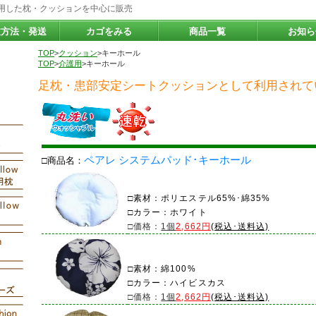
使用した枕・クッションを中心に販売
文方法・発送
カゴをみる
商品一覧
お知ら
TOP
>
クッション
>キーホール
TOP
>
介護用
>キーホール
足枕・患部安定シートクッションとして利用されて
ペアレ システムパッド･キーホール
□商品名：
□素材：ポリエステル65%･綿35%
□カラー：ホワイト
□価格：
1個
2,662円
(税込･送料込)
□素材：綿100%
□カラー：ハイビスカス
□価格：
1個
2,662円
(税込･送料込)