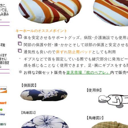
キーホールのオススメポイント
体を安定させるサポートグッズ。病院･介護施設でも使用
関節の保護や肘･膝･かかとそして頭部の保護と安定させ
通気性も良いので
床ずれ防止用パッド
としても利用
・
ギブスなどで首を固定している際でも鍵穴部分に発泡ビ
感を感じることなく使用できます。足･腕にギブスをする
※
お得な2個セット販売を
楽天市場『枕のペアレ』
内で販売
【側面図】
【使用例】
【鳥瞰図1】
【鳥瞰図2】