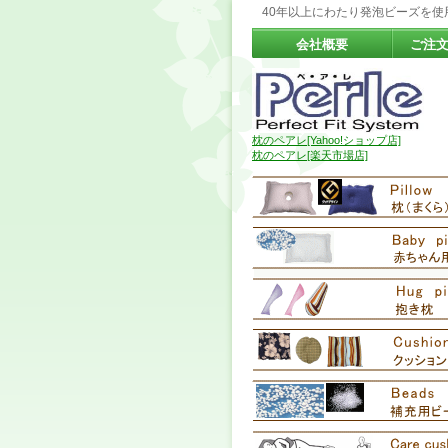
40年以上にわたり発泡ビーズを
会社概要
ご注
枕のペアレ[Yahoo!ショップ店]
枕のペアレ[楽天市場店]