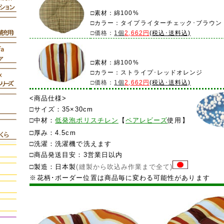
□素材：綿100%
□カラー：タイプライターチェック･ブラウン
□価格：
1個
2,662円
(税込･送料込)
□素材：綿100%
□カラー：ストライプ･レッドオレンジ
□価格：
1個
2,662円
(税込･送料込)
<商品仕様>
□サイズ：35×30cm
□中材：
低発泡ポリスチレン
【
ペアレビーズ
使用】
□厚み：4.5cm
□洗濯：洗濯機で洗えます
□商品発送目安：
3営業日以内
□製造：日本製
(縫製から吹込み作業まで全て)
※
花柄･ボーダー位置は商品毎に変わる可能性があります