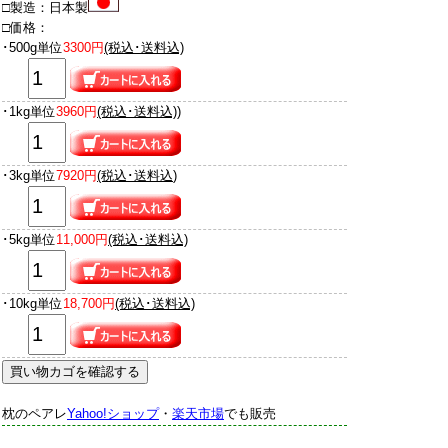
□製造：日本製
□価格：
･500g単位
3300円
(税込･送料込)
･1kg単位
3960円
(税込･送料込)
)
･3kg単位
7920円
(税込･送料込
)
･5kg単位
11,000円
(税込･送料込)
･10kg単位
18,700円
(税込･送料込)
枕のペアレ
Yahoo!ショップ
・
楽天市場
でも販売