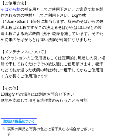
【ご使用方法】
そばがら枕
の補充用としてご使用下さい。ご家庭で枕を製
作される方の中材としてご利用下さい。1kgで枕
（40cm×60cm）1個分に相当します。従来のそばがらの処
理工程は2工程ですがこの洗えるそばがらは10工程もの製
造工程による高温殺菌･洗浄･乾燥を施しています。そのた
め従来のそばがらとは違い洗濯が可能になりました
【メンテナンスについて】
枕･クッションのご使用後もしくは定期的に風通しの良い場
所で干しておくだけでその後快適にご使用頂けます。寝汗
などで枕が湿った状態の時は特に一度干してからご使用頂
く方が長くご使用頂けます
【その他】
100kgなどの場合には別途お問合せ下さい
側地を支給して頂き充填作業のみ行うことも可能
※
実際の商品と写真の色とは若干異なる場合がございま
す