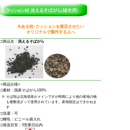
今ある枕･クッションを復活させたい
オリジナルで製作する人へ
□商品名：
洗えるそばがら
<商品仕様>
□素材：国産そばがら100%
※
そば殻は北海道産がメインですが時期により他の産地の物
も複数混ざって使用されています。産地指定はできかねま
す
□洗濯：可
□梱包：ビニール袋入れ
□発送目安：3営業日以内