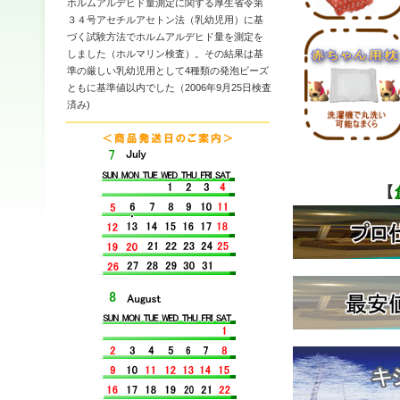
ホルムアルデヒド量測定に関する厚生省令第
３４号アセチルアセトン法（乳幼児用）に基
づく試験方法でホルムアルデヒド量を測定を
しました（ホルマリン検査）。その結果は基
準の厳しい乳幼児用として4種類の発泡ビーズ
ともに基準値以内でした（2006年9月25日検査
済み)
【