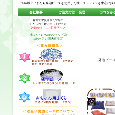
50年以上にわたり発泡ビーズを使用した枕・クッションを中心に販
会社概要
ご注文方法・発送
カゴをみ
各地で被災された皆様に
心からお見舞い申し上げます
詐欺サイトにご注意下さい
枕のペアレ[yahooショップ店]
枕のペアレ[楽天市場店]
発泡ビー