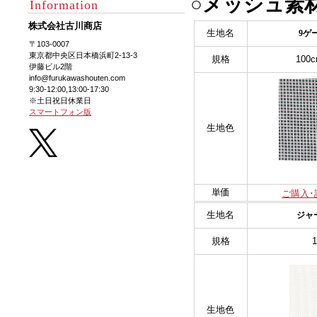
○メッシュ素
Information
株式会社古川商店
生地名
9ゲ
〒103-0007
東京都中央区日本橋浜町2-13-3
規格
100
伊藤ビル2階
info@furukawashouten.com
9:30-12:00,13:00-17:30
※土日祝日休業日
スマートフォン版
生地色
単価
ご購入･
生地名
ジャ
規格
生地色