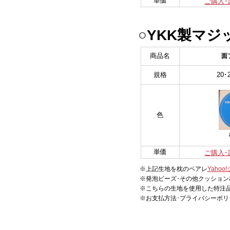
単価
ご購入･
○YKK製マ
商品名
面
規格
20･
色
単価
ご購入･
※上記生地を枕のペアレ
Yaho
※発泡ビーズ･その他クッション
※こちらの生地を使用した特注
※お支払方法･プライバシーポリ