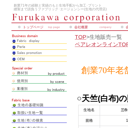
創業71年の経験と実績のもと生地手配から加工･プリント
縫製まで請負うファブリック･エージェンシー(生地の代理店)
トップページ
会社概要
top page
company
TOP
>生地販売一覧
ペアレオンラインTO
創業70年
○天竺(白布)
生地名
三巾
規格