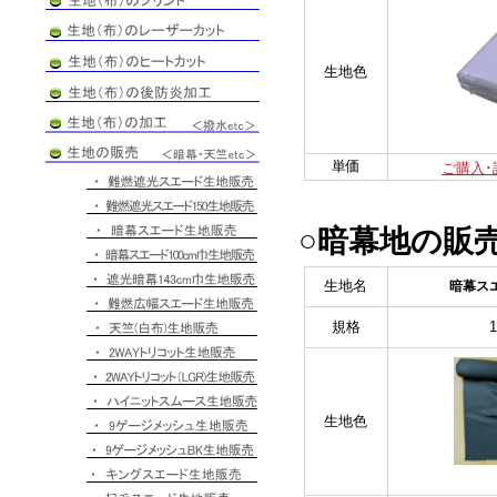
生地色
単価
ご購入･
○暗幕地の販
生地名
暗幕ス
規格
生地色