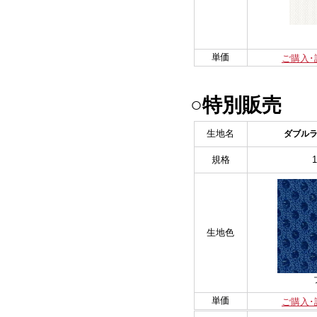
単価
ご購入･
○特別販売
生地名
ダブル
規格
生地色
単価
ご購入･