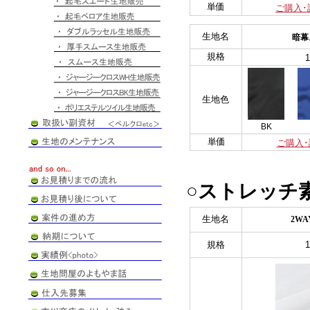
単価
ご購入･
生地名
暗幕
規格
生地色
BK
単価
ご購入
○ストレッチ
生地名
2W
規格