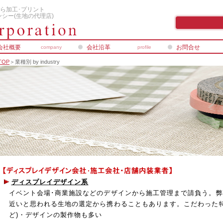
ら加工･プリント
シー(生地の代理店)
会社概要
会社沿革
お問合せ
company
profile
TOP
＞業種別 by industry
ディスプレイデザイン系
イベント会場･商業施設などのデザインから施工管理まで請負う。
近いと思われる生地の選定から携わることもあります。こだわった特
ど)・デザインの製作物も多い