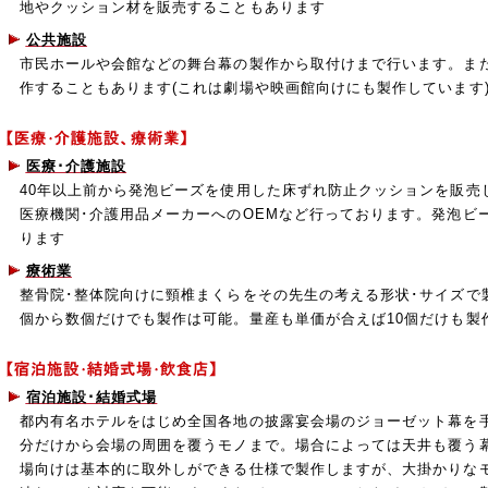
地やクッション材を販売することもあります
公共施設
市民ホールや会館などの舞台幕の製作から取付けまで行います。ま
作することもあります(これは劇場や映画館向けにも製作しています
医療･介護施設
40年以上前から発泡ビーズを使用した床ずれ防止クッションを販売
医療機関･介護用品メーカーへのOEMなど行っております。発泡ビ
ります
療術業
整骨院･整体院向けに頸椎まくらをその先生の考える形状･サイズで
個から数個だけでも製作は可能。量産も単価が合えば10個だけも製
宿泊施設･結婚式場
都内有名ホテルをはじめ全国各地の披露宴会場のジョーゼット幕を
分だけから会場の周囲を覆うモノまで。場合によっては天井も覆う
場向けは基本的に取外しができる仕様で製作しますが、大掛かりな