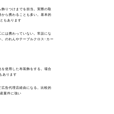
ら飾りつけまでを担当。実際の取
時から携わることも多い。基本的
こともあります
工には携わっていない。常設にな
い。のれんやテーブルクロス･カー
色を使用した布装飾をする。場合
もあります
ど広告代理店経由になる。比較的
生産案件に強い