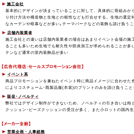
施工会社
基本的にデザインが決まっていることに対して、具体的に骨組みか
り付け方法や構造物と生地との相性なども打合せする。生地の選定
なカーテンや暗幕などが多い｡テーマパークなどの装飾も請け負う
店舗内装業者
施工会社との違いは店舗内装業者の場合はあまりイベント会場の施
ることも多いため生地でも耐久性や防炎加工が求められることが多
テンなど通常の室内装飾品が多い
イベント系
商品プロモーションを兼ねたイベント時に商品イメージに合わせた
によりコスチューム･既製品服(衣裳)のプリントのみを請け負うこと
販促･ノベルティ
弊社ではデザイン制作ができないため、ノベルティの引き合いは殆
クッション･ビーズクッションの受注が多く、また小ロットの国内
営業企画・人事総務