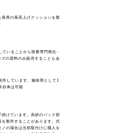
た座席の座高上げクッションを製
)
していることから医療専門商社･
ーズの原料のみ販売することもあ
製作しています。施術用として1
作自体は可能
手掛けています。高砂のバック部
幕を製作することがあります。式
モノの場合は当初取付けに職人を