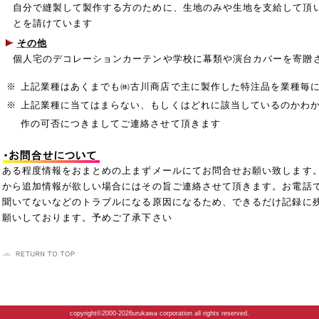
自分で縫製して製作する方のために、生地のみや生地を支給して頂
とを請けています
その他
個人宅のデコレーションカーテンや学校に幕類や演台カバーを寄贈
※
上記業種はあくまでも㈱古川商店で主に製作した特注品を業種毎
※
上記業種に当てはまらない、もしくはどれに該当しているのかわ
作の可否につきましてご連絡させて頂きます
ある程度情報をおまとめの上まずメールにてお問合せお願い致します
から追加情報が欲しい場合にはその旨ご連絡させて頂きます。お電話
聞いてないなどのトラブルになる原因になるため、できるだけ記録に
願いしております。予めご了承下さい
copyright©2000-2026urukawa corporation all rights reserved.