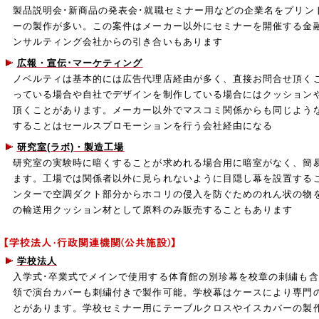
製品説明会･新商品の発表会･就職セミナー用などの企業名をプリン
ーの製作が多い。この案件はメーカー以外にセミナーを開催する金融
ンサルティング会社からの引き合いもあります
広報・宣伝･マーケティング
ノベルティは基本的には広告代理店経由が多く、直接お問合せ頂く
っている場合や自社でデザインを制作している場合にはクッション
頂くことがあります。メーカー以外でマスコミ関係からも同じよう
することはセールスプロモーションを行う会社経由になる
研究室(ラボ)・製造工場
研究室の実験時に暗くすることが求めれる場合用に暗室がなく、簡
ます。工場では関係者以外に見られないように目隠し幕を設置する
ンターで空調ダクト部分からホコリの侵入を防ぐためのれん状の物
の輸送用クッション材として原料のみ販売することもあります
学校法人
入学式･卒業式でメインで使用する体育館の別珍幕を校章の刺繍も
領で演台カバーも刺繍付きで製作可能。学校幕はケースにより専門
とがあります。学校セミナー用にテーブルクロスやイスカバーの製