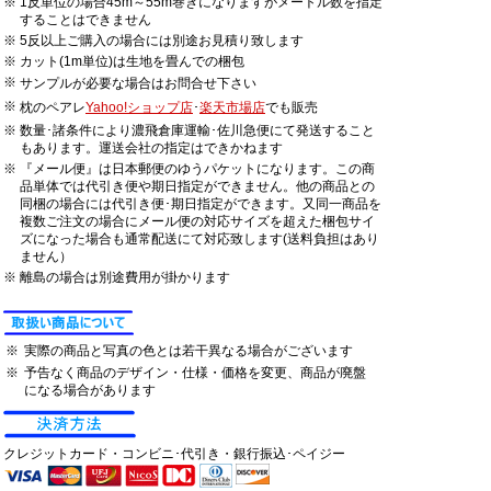
※
1反単位の場合45m～55m巻きになりますがメートル数を指定
することはできません
※
5反以上ご購入の場合には別途お見積り致します
※
カット(1m単位)は生地を畳んでの梱包
※
サンプルが必要な場合はお問合せ下さい
※
枕のペアレ
Yahoo!ショップ店
･
楽天市場店
でも販売
※
数量･諸条件により濃飛倉庫運輸･佐川急便にて発送すること
もあります。運送会社の指定はできかねます
※
『メール便』は日本郵便のゆうパケットになります。この商
品単体では代引き便や期日指定ができません。他の商品との
同梱の場合には代引き便･期日指定ができます。又同一商品を
複数ご注文の場合にメール便の対応サイズを超えた梱包サイ
ズになった場合も通常配送にて対応致します(送料負担はあり
ません）
※
離島の場合は別途費用が掛かります
※
実際の商品と写真の色とは若干異なる場合がございます
※
予告なく商品のデザイン・仕様・価格を変更、商品が廃盤
になる場合があります
クレジットカード・コンビニ･代引き・銀行振込･ペイジー