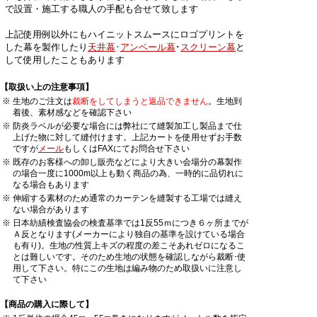
で設置・施工する職人の手配も合せて致します
上記使用例以外にもハイニットスムースにロゴプリントを
した幕を製作したり
天井幕
･
アンベール幕
･
スクリーン幕
と
して使用したこともあります
【取扱い上の注意事項】
※
生地のご注文は
裁断をしてしまうと返品できません
。生地到
着後、素材感などを確認下さい
※
防炎ラベルが必要な場合には弊社にて縫製加工し製品まで仕
上げた物に対して縫付けます。上記カートを使用せずお手数
ですが
メール
もしくはFAXにてお問合せ下さい
※
既存のお客様への卸し販売などにより大きい会場分の幕製作
の場合一度に1000m以上も動く商品の為、一時的に品切れに
なる場合もあります
※
伸縮する素材のため通常のカーテンを縫製する工場では縫え
ない場合があります
※
日本紡績検査協会の検査基準では1反55ｍにつき６ヶ所までが
Ａ反となります(メーカーにより独自の基準を設けている場合
も有り)。生地の性質上キズの程度の差こそあれゼロになるこ
とは難しいです。そのため生地の状態を確認しながら裁断･使
用して下さい。特にこの生地は編み物のため取扱いに注意し
て下さい
【商品の購入に際して】