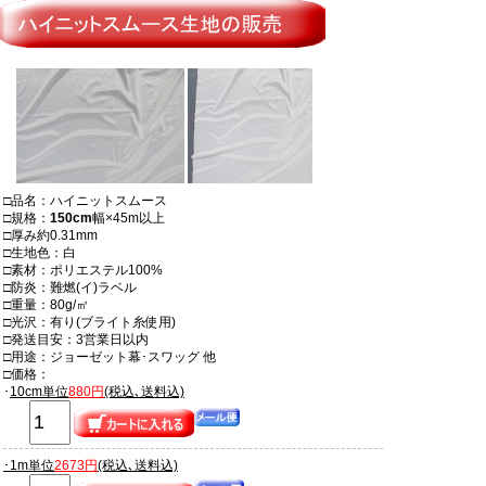
□品名：ハイニットスムース
□規格：
150cm
幅×45m以上
□厚み約0.31mm
□生地色：白
□素材：ポリエステル100%
□防炎：難燃(イ)ラベル
□重量：80g/㎡
□光沢：有り(ブライト糸使用)
□発送目安：3営業日以内
□用途：ジョーゼット幕･スワッグ 他
□価格：
･
10cm単位
880円
(税込､送料込)
･1m単位
2673円
(税込､送料込)