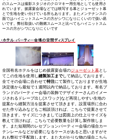
のスムースは撮影スタジオのクロマキー用生地としても使用さ
れています。披露宴会場などでは映写する幕とジョーゼット幕
とで生地を使い分けている所もあります。またメンテナンスの
面ではハイニットスムースの方がシワになりにくいので扱い易
いです。弊社取扱いの難燃スムースと比べてもハイニットスム
ースの方がシワになりにくいです
全国有名ホテルをはじめ披露宴会場の
ジョーゼット幕
とし
てこの生地を使用し
縫製加工まで
して納品しております。
全てその会場に合わせて
特注
にて製作しておりますが生地
決定後から最短で１週間以内で納品しております。有名ブ
ランドのパーティー会場の装飾でデザイナーさんのイメー
ジされるドレープ出し(スワック)など再現しやすい生地の
提案から縫製方法を提案させて頂きます。設置場所に合わ
せた作り込みなどもご相談頂ければ、こちらで提案させて
頂きます。サイズにつきましては図面上の仕上りサイズを
教えて頂ければ、こちらで必要数量を計算し製作致しま
す。また短期間のレセプションパーティー会場の場合カー
テンレールなどが必要になるケースがあると思いますがそ
れも弊社で手配致します。また大がかりな物の場合こちら