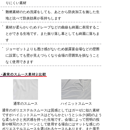
りにくい素材
・
難燃素材のため洗濯をしても、あとから防炎加工を施した生
地と比べて防炎効果が長持ちします
・
素材が柔らかいためドレープなどの曲線も綺麗に表現するこ
とができる生地です。また振り落し幕としても綺麗に落ちま
す
・
ジョーゼットよりも透け感がないため披露宴会場などの壁際
に設置しても壁が見えづらくなり会場の雰囲気を損なうこと
なく使用できます
通常のスムース
ハイニットスムース
通常のポリエステルスムースは質感としてはガーゼに似た素材
ですがハイニットスムースはどちらかというとシルク(絹)のよう
な柔らかさと光沢感を持った生地です。会場によって照明の投
影や映写のスクリーンとして使用する場合にはマットな感じの
ポリエステルスムースを選ばれるケースもあります。また厚手