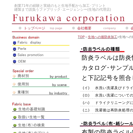
創業71年の経験と実績のもと生地手配から加工･プリント
縫製まで請負うファブリック･エージェンシー(生地の代理店)
トップページ
会社概要
top page
company
TOP
＞
生地への後防炎加工
>生地への
防炎ラベルは防炎
カタログ･サンプ
と下記記号を照合
(イ)
水洗い洗濯及びドラ
(ロ)
水洗い洗濯について
(ハ)
ドライクリニーング
(ニ)
洗濯後は再防炎処理
布製の防炎ラベルは