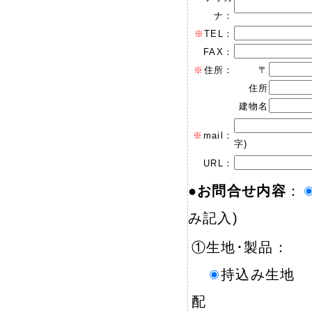
ナ：
※
TEL：
FAX：
※
住所：
〒
住所
建物名
※
mail：
字)
URL：
●
お問合せ内容
：
み記入)
①生地･製品：
持込み生地
配