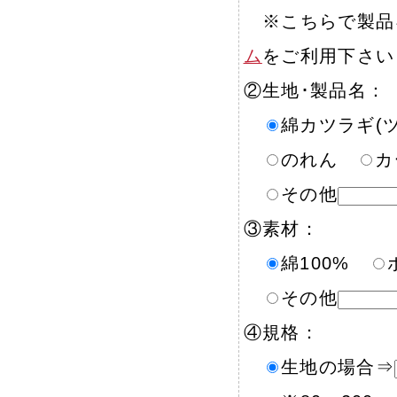
※こちらで製品
ム
をご利用下さい
②生地･製品名：
綿カツラギ(
のれん
その他
③素材：
綿100%
その他
④規格：
生地の場合⇒