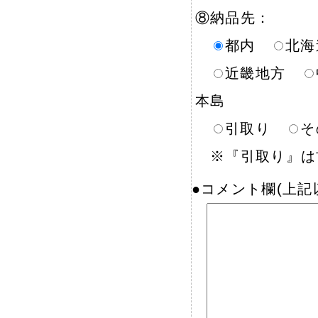
⑧納品先：
都内
北
近畿地方
本島
引取り
そ
※『引取り』は古
●コメント欄(上記